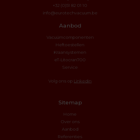
+32 (0)51 82 01 10
info@eurotechvacuum.be
Aanbod
Vacuümcomponenten
Heftoestellen
Kraansystemen
eT-Litocran700
Service
Volg ons op
Linkedin
Sitemap
Home
Over ons
Aanbod
Referenties