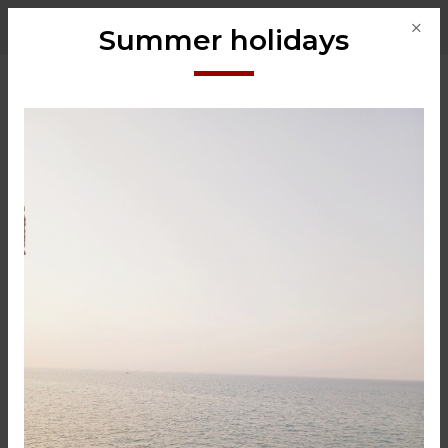
Summer holidays
eT-LIFT
Nr
: eT-LIFT
De eT-Lift is een compact en veilig werkende
slangheffer met diverse toepassingen. De tilcapaciteiten
reiken van min. 30 kg tot max. 250 kg. De basiseenheid
van de eT-Lift is uitgerust met een starre of flexibele,
bedieningsgreep. Hierdoor kan men ladingen uit hogere
rekkenplanken of hoge stapels opnemen.
Het vacuüm wordt gegenereerd door een blower. Er is
een grote selectie van standaard hijs-accessoires, maar
ook aangepaste oplossingen zijn beschikbaar.