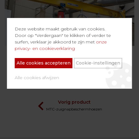
Deze website maakt gebruik van cookies.
Door op "Verdergaan" te klikken of verder te
surfen, verklaar je akkoord te zijn met
onze
privacy- en cookieverklaring
Alle cookies accepteren
Cookie-instellingen
Volgende product
Alle cookies afwijzen
Nemo Gripper
Vorig product
MTC-zuignapbeschermhoezen